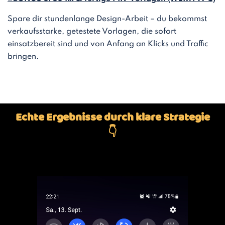
Spare dir stundenlange Design-Arbeit – du bekommst
verkaufsstarke, getestete Vorlagen, die sofort
einsatzbereit sind und von Anfang an Klicks und Traffic
bringen.
Echte Ergebnisse durch klare Strategie
👇