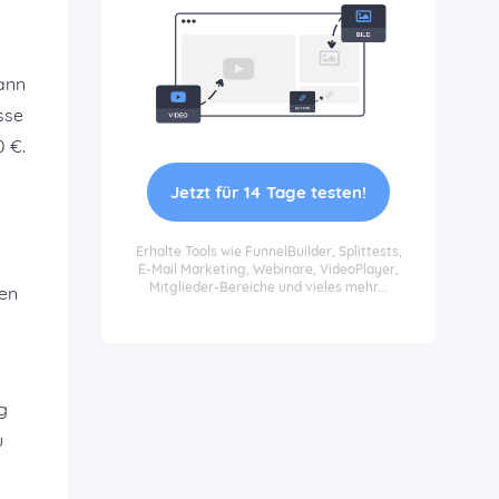
ann
sse
0 €.
Jetzt für 14 Tage testen!
Erhalte Tools wie FunnelBuilder, Splittests,
E-Mail Marketing, Webinare, VideoPlayer,
Mitglieder-Bereiche und vieles mehr...
ben
g
u