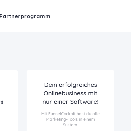
Partnerprogramm
Dein erfolgreiches
Onlinebusiness mit
nur einer Software!
t!
Mit FunnelCockpit hast du alle
Marketing-Tools in einem
System.