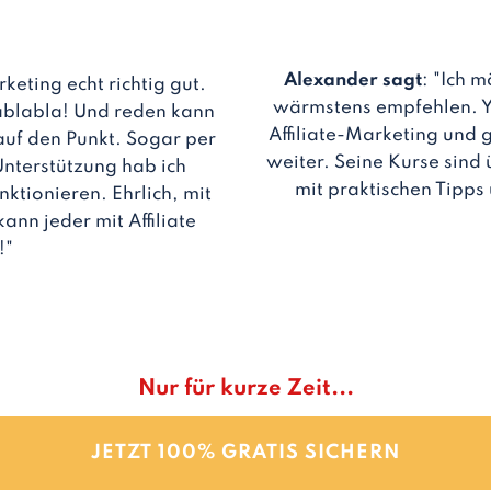
Alexander sagt
: "Ich 
arketing echt richtig gut.
wärmstens empfehlen. Ya
ablabla! Und reden kann
Affiliate-Marketing und 
 auf den Punkt. Sogar per
weiter. Seine Kurse sind 
nterstützung hab ich
mit praktischen Tipps 
nktionieren. Ehrlich, mit
nn jeder mit Affiliate
!"
Nur für kurze Zeit...
JETZT 100% GRATIS SICHERN